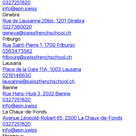
0327251820
info@epn.swiss
Ginebra
Rue de Lausanne 20bis, 1201 Ginebra
0227380020
geneva@swissfrenchschool.ch
Friburgo
Rue Saint-Pierre 1, 1700 Friburgo
0263473562
fribourg@swissfrenchschool.ch
Lausana
Place de la Gare 11A, 1003 Lausana
0216146630
lausanne@swissfrenchschool.ch
Bienne
Rue Hans-Hugi 3, 2502 Bienne
0327251820
info@epn.swiss
La Chaux-de-Fonds
Avenue Léopold-Robert 65, 2300 La Chaux-de-Fonds
0327251820
info@epn.swiss
Montreux