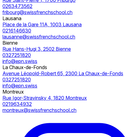
Rue Saint-Pierre 1, 1700 Friburgo
0263473562
fribourg@swissfrenchschool.ch
Lausana
Place de la Gare 11A, 1003 Lausana
0216146630
lausanne@swissfrenchschool.ch
Bienne
Rue Hans-Hugi 3, 2502 Bienne
0327251820
info@epn.swiss
La Chaux-de-Fonds
Avenue Léopold-Robert 65, 2300 La Chaux-de-Fonds
0327251820
info@epn.swiss
Montreux
Rue Igor-Stravinsky 4, 1820 Montreux
0219634932
montreux@swissfrenchschool.ch