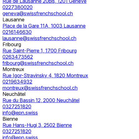
Rue de Lausanne 20bis, 1201 Genève
0227380020
geneva@swissfrenchschool.ch
Lausanne
Place de la Gare 11A, 1003 Lausanne
0216146630
lausanne@swissfrenchschool.ch
Fribourg
Rue Saint-Pierre 1, 1700 Fribourg
0263473562
fribourg@swissfrenchschool.ch
Montreux
Rue Igor-Stravinsky 4, 1820 Montreux
0219634932
montreux@swissfrenchschool.ch
Neuchâtel
Rue du Bassin 12, 2000 Neuchâtel
0327251820
info@epn.swiss
Bienne
Rue Hans-Hugi 3, 2502 Bienne
0327251820
info@epn.swiss