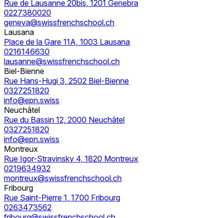
Rue de Lausanne 20bis, 1201 Genebra
0227380020
geneva@swissfrenchschool.ch
Lausana
Place de la Gare 11A, 1003 Lausana
0216146630
lausanne@swissfrenchschool.ch
Biel-Bienne
Rue Hans-Hugi 3, 2502 Biel-Bienne
0327251820
info@epn.swiss
Neuchâtel
Rue du Bassin 12, 2000 Neuchâtel
0327251820
info@epn.swiss
Montreux
Rue Igor-Stravinsky 4, 1820 Montreux
0219634932
montreux@swissfrenchschool.ch
Fribourg
Rue Saint-Pierre 1, 1700 Fribourg
0263473562
fribourg@swissfrenchschool.ch