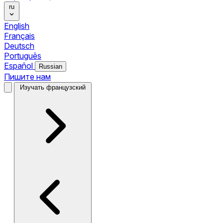
ru
English
Français
Deutsch
Português
Español
Russian
Пишите нам
Изучать французский