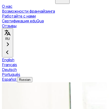
О нас
Возможности франчайзинга
Работайте с нами
Сертификация eduQua
Отзывы
RU
English
Français
Deutsch
Português
Español
Russian