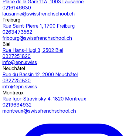
Place de la Gare 11A, 1003 Lausanne
0216146630
lausanne@swissfrenchschool.ch
Freiburg
Rue Saint-Pierre 1, 1700 Freiburg
0263473562
fribourg@swissfrenchschool.ch
Biel
Rue Hans-Hugi 3, 2502 Biel
0327251820
info@epn.swiss
Neuchâtel
Rue du Bassin 12, 2000 Neuchâtel
0327251820
info@epn.swiss
Montreux
Rue Igor-Stravinsky 4, 1820 Montreux
0219634932
montreux@swissfrenchschool.ch